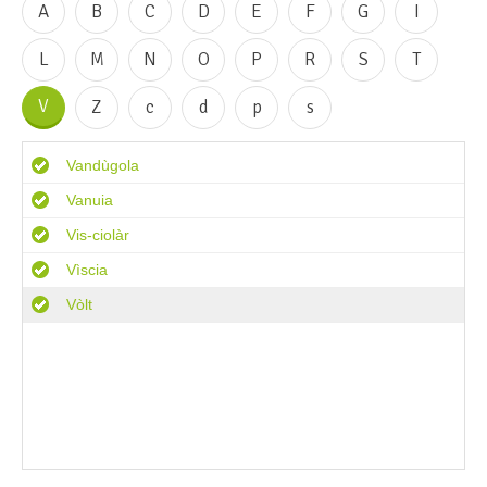
A
B
C
D
E
F
G
I
L
M
N
O
P
R
S
T
V
Z
c
d
p
s
Vandùgola
Vanuia
Vis-ciolàr
Vìscia
Vòlt