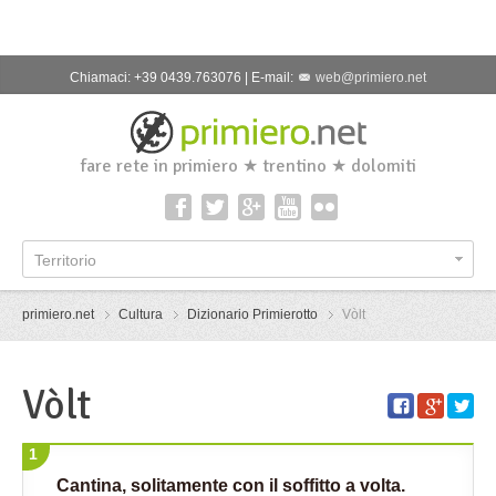
Chiamaci: +39 0439.763076 | E-mail:
web@primiero.net
fare rete in primiero ★ trentino ★ dolomiti
Territorio
primiero.net
Cultura
Dizionario Primierotto
Vòlt
Vòlt
1
Cantina, solitamente con il soffitto a volta.