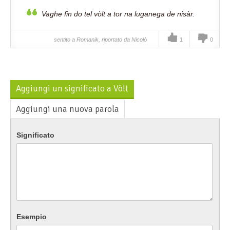
Vaghe fin do tel vòlt a tor na luganega de nisàr.
sentito a Romanik, riportato da Nicolò
1
0
Aggiungi un significato a Vòlt
Aggiungi una nuova parola
Significato
Esempio