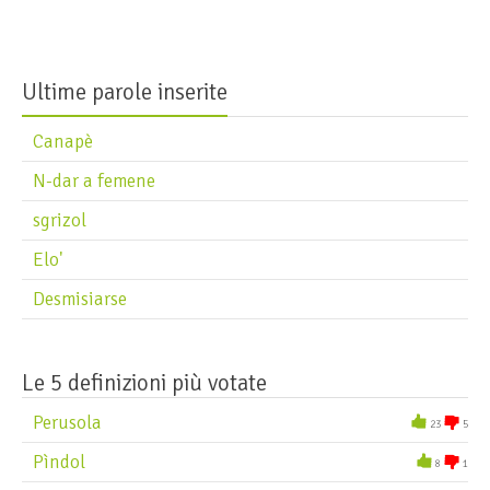
Ultime parole inserite
Canapè
N-dar a femene
sgrizol
Elo'
Desmisiarse
Le 5 definizioni più votate
Perusola
23
5
Pìndol
8
1