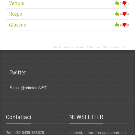
Vanuia
7
1
Rospo
6
0
Giàsene
6
0
Ultima modifica: sabato 08 febbraio 2014 - ore 18:31
Twitter
Segui @primieroNET
\
Contattaci
NEWSLETTER
Tel. +39 0439.763076
Iscriviti, ti terremo aggiornato su