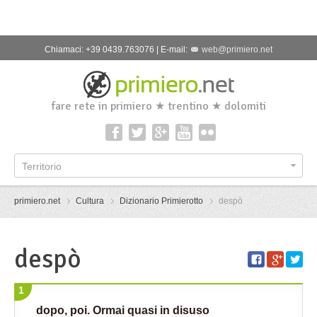
Chiamaci: +39 0439.763076 | E-mail:
web@primiero.net
fare rete in primiero ★ trentino ★ dolomiti
Territorio
primiero.net
Cultura
Dizionario Primierotto
despò
despò
1
dopo, poi. Ormai quasi in disuso