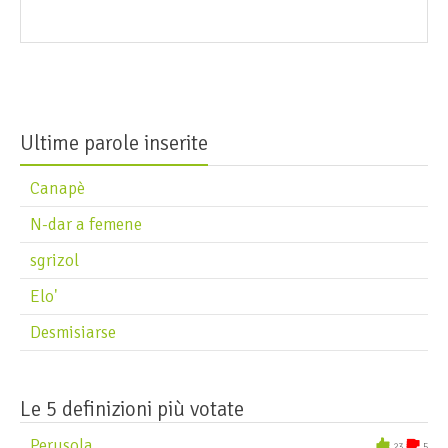
Ultime parole inserite
Canapè
N-dar a femene
sgrizol
Elo'
Desmisiarse
Le 5 definizioni più votate
Perusola
23
5