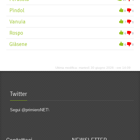
Pìndol
8
1
Vanuia
7
1
Rospo
6
0
Giàsene
6
0
Ultima modifica: martedì 30 giugno 2026 - ore 14:09
Twitter
Segui @primieroNET
\