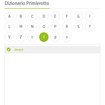
Dizionario Primierotto
A
B
C
D
E
F
G
I
L
M
N
O
P
R
S
T
d
V
Z
c
p
s
despò