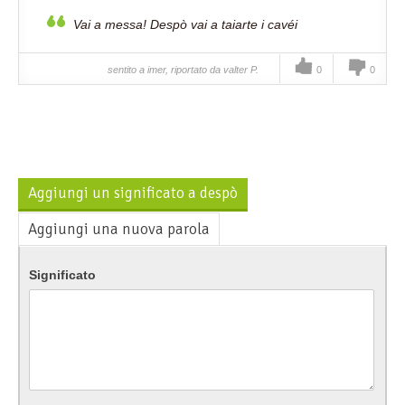
Vai a messa! Despò vai a taiarte i cavéi
sentito a imer, riportato da valter P.
0
0
Aggiungi un significato a despò
Aggiungi una nuova parola
Significato