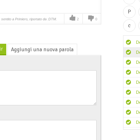
P
sentito a Primiero, riportato da :DTM.
2
0
c
D
ìr
Aggiungi una nuova parola
D
D
D
D
D
D
De
D
D