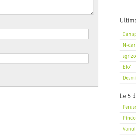
D
D
Ultime
Cana
N-dar
sgrizo
Elo'
Desmi
Le 5 d
Perus
Pìndo
Vanui