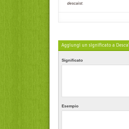
descaìst.
Aggiungi un significato a Desca
Significato
Esempio