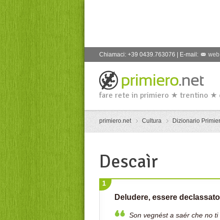
Chiamaci: +39 0439.763076 | E-mail:
web
fare rete in primiero ★ trentino ★
primiero.net
Cultura
Dizionario Primier
Descaìr
1
Deludere, essere declassato n
Son vegnést a saér che no ti v