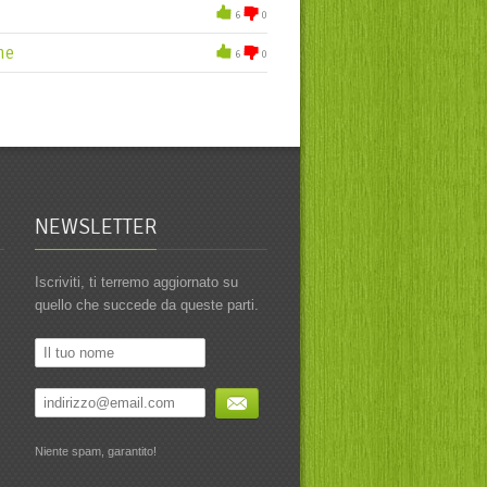
6
0
ne
6
0
NEWSLETTER
Iscriviti, ti terremo aggiornato su
quello che succede da queste parti.
Niente spam, garantito!