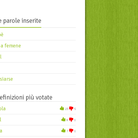
ezolarse
orch
 parole inserite
pè
 a femene
l
siarse
efinizioni più votate
ola
23
5
l
8
1
a
7
1