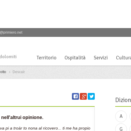
@primiero.net
 dolomiti
Territorio
Ospitalità
Servizi
Cultur
otto
Descaìr
Dizion
A
ell'altrui opinione.
a pi a troàr to nona al ricovero... ti me ha propio
G