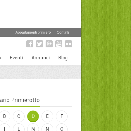
Appartamenti primiero
Contatti
a
Eventi
Annunci
Blog
ario Primierotto
D
B
C
E
F
I
L
M
N
O