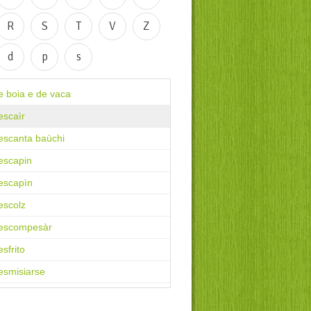
R
S
T
V
Z
d
p
s
e boia e de vaca
escaìr
escanta baùchi
escapin
escapìn
escolz
escompesàr
sfrito
esmisiarse
esmisiarse