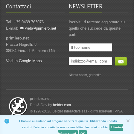
Contattaci
NEWSLETTER
Tel. +39 0439.763076
Iscriviti, ti terremo aggiornato su
E-mail:
web@primiero.net
quello che succede da queste
parti.
primiero.net
Piazza Negrelli, 8
38054 Fiera di Primiero (TN)
Vedi in Google Maps
Niente spam, garantito!
primiero.net
Des & Dev by
belder.com
© 1997-2026 Belder Interactive sas - diritti riservati | P.IVA
01734760224
I Cookie ci aiutano ad erogare servizi di qualità. Utilizzando i nostri
Nascondi
servizi, l'utente accetta le nostre modalità d'uso dei cookie.
Ulteriori
informazioni
OK