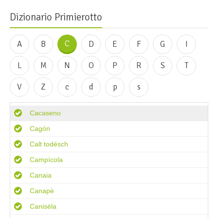
Dizionario Primierotto
C
A
B
D
E
F
G
I
L
M
N
O
P
R
S
T
V
Z
c
d
p
s
Cacaseno
Cagón
Calt todésch
Campìcola
Canaia
Canapè
Canisèla