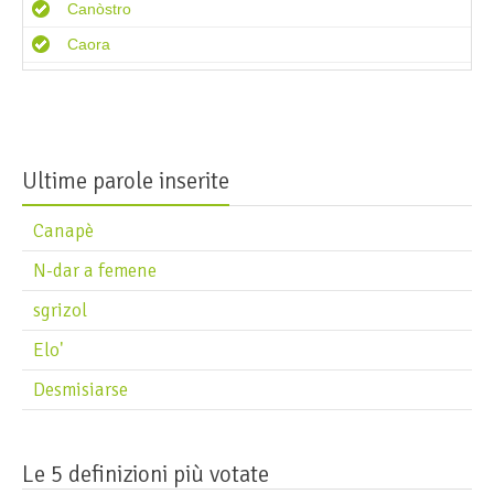
Canòstro
Caora
Capùs
Carantàn
Carga
Ultime parole inserite
Casèla
Casèra
Canapè
Castròn
N-dar a femene
Catar
sgrizol
Catàr
Elo'
Ceregòt
Desmisiarse
Chègabraghe
Chègola
Chichignàr
Le 5 definizioni più votate