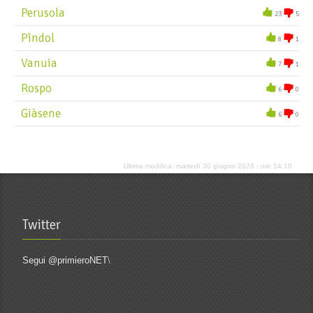
Chizhòle
Perusola
23
5
Ciocka
Pìndol
8
1
Cógola
Vanuia
7
1
Cothal
Rospo
6
0
Còtola
Giàsene
6
0
Craspa
Cuch
Culata
Ultima modifica: martedì 30 giugno 2026 - ore 14:10
Culèra
Cutharse dò
Twitter
Segui @primieroNET
\