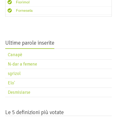
Fiorìmol
Fornesela
Freschìn
Futro
Ultime parole inserite
Canapè
N-dar a femene
sgrizol
Elo'
Desmisiarse
Le 5 definizioni più votate