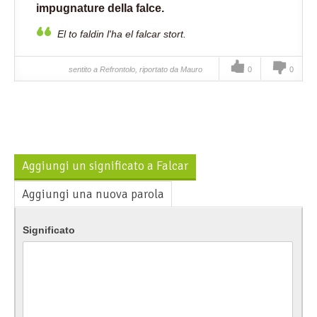
impugnature della falce.
El to faldin l'ha el falcar stort.
sentito a Refrontolo, riportato da Mauro
0
0
Aggiungi un significato a Falcar
Aggiungi una nuova parola
Significato