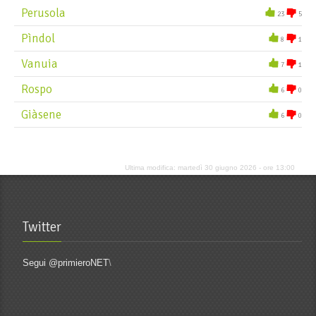
Perusola
23
5
Pìndol
8
1
Vanuia
7
1
Rospo
6
0
Giàsene
6
0
Ultima modifica: martedì 30 giugno 2026 - ore 13:00
Twitter
Segui @primieroNET
\