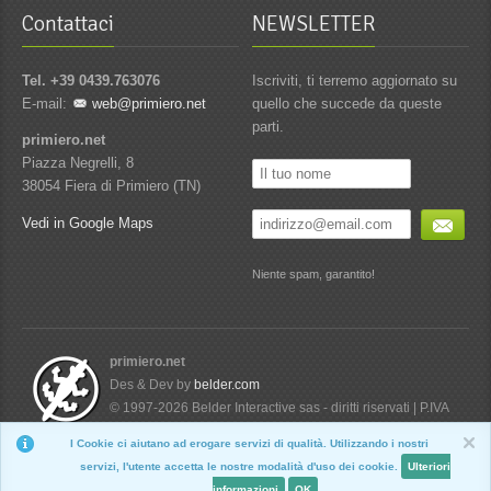
Contattaci
NEWSLETTER
Tel. +39 0439.763076
Iscriviti, ti terremo aggiornato su
E-mail:
web@primiero.net
quello che succede da queste
parti.
primiero.net
Piazza Negrelli, 8
38054 Fiera di Primiero (TN)
Vedi in Google Maps
Niente spam, garantito!
primiero.net
Des & Dev by
belder.com
© 1997-2026 Belder Interactive sas - diritti riservati | P.IVA
01734760224
I Cookie ci aiutano ad erogare servizi di qualità. Utilizzando i nostri
Nascondi
servizi, l'utente accetta le nostre modalità d'uso dei cookie.
Ulteriori
informazioni
OK