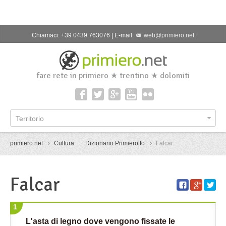
Chiamaci: +39 0439.763076 | E-mail:
web@primiero.net
fare rete in primiero ★ trentino ★ dolomiti
Territorio
primiero.net
Cultura
Dizionario Primierotto
Falcar
Falcar
1
L'asta di legno dove vengono fissate le