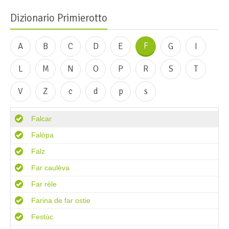
Dizionario Primierotto
F
A
B
C
D
E
G
I
L
M
N
O
P
R
S
T
V
Z
c
d
p
s
Falcar
Falòpa
Falz
Far caulèva
Far rèle
Farina de far ostie
Festùc