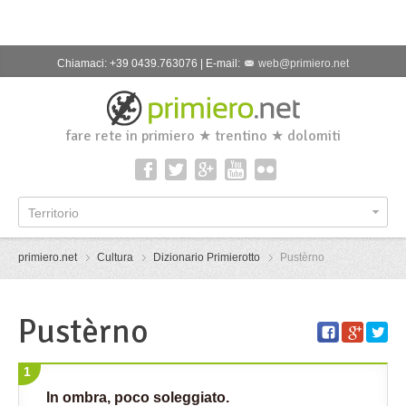
Chiamaci: +39 0439.763076 | E-mail:
web@primiero.net
fare rete in primiero ★ trentino ★ dolomiti
Territorio
primiero.net
Cultura
Dizionario Primierotto
Pustèrno
Pustèrno
1
In ombra, poco soleggiato.