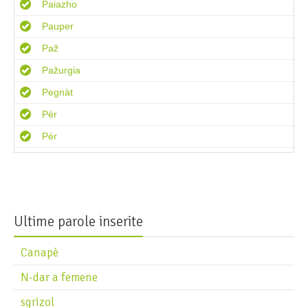
Paiazho
Pauper
Paž
Pažurgia
Pegnàt
Pèr
Pér
Perusola
Pestuzhàr
Pét
Ultime parole inserite
Petenéite!
Petolon
Canapè
Petolon
N-dar a femene
Pèz
sgrizol