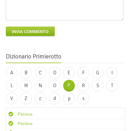
INVIA COMMENTO
Dizionario Primierotto
A
B
C
D
E
F
G
I
P
L
M
N
O
R
S
T
V
Z
c
d
p
s
Pacioca
Paciòca