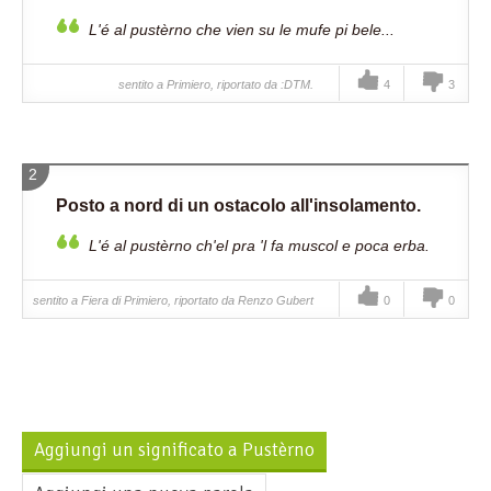
L'é al pustèrno che vien su le mufe pi bele...
sentito a Primiero, riportato da :DTM.
4
3
2
Posto a nord di un ostacolo all'insolamento.
L'é al pustèrno ch'el pra 'l fa muscol e poca erba.
sentito a Fiera di Primiero, riportato da Renzo Gubert
0
0
Aggiungi un significato a Pustèrno