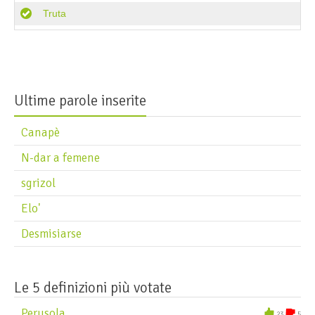
Truta
Ultime parole inserite
Canapè
N-dar a femene
sgrizol
Elo'
Desmisiarse
Le 5 definizioni più votate
Perusola
23
5