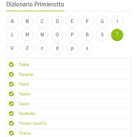
Dizionario Primierotto
A
B
C
D
E
F
G
I
T
L
M
N
O
P
R
S
V
Z
c
d
p
s
Tabià
Taranài
Tasòl
Tasón
Tauto
Tertholìn
Thusci (zusCi)
Tiraca