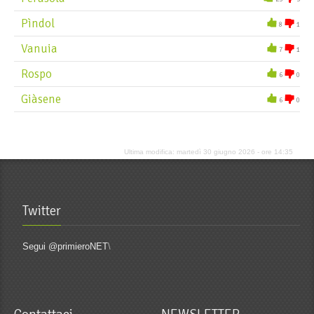
Pìndol
8
1
Vanuia
7
1
Rospo
6
0
Giàsene
6
0
Ultima modifica: martedì 30 giugno 2026 - ore 14:35
Twitter
Segui @primieroNET
\