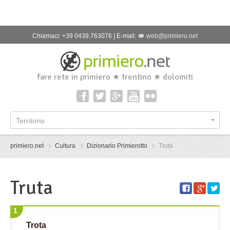
Chiamaci: +39 0439.763076 | E-mail:
web@primiero.net
fare rete in primiero ★ trentino ★ dolomiti
Territorio
primiero.net
Cultura
Dizionario Primierotto
Truta
Truta
1
Trota