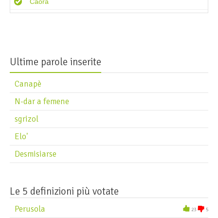
Caora
Capùs
Carantàn
Carga
Ultime parole inserite
Casèla
Casèra
Canapè
Castròn
N-dar a femene
Catar
sgrizol
Catàr
Elo'
Ceregòt
Desmisiarse
Chègabraghe
Chègola
Chichignàr
Le 5 definizioni più votate
Chizhòle
Perusola
23
5