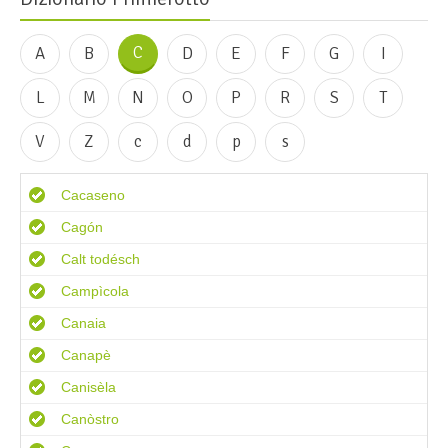
C
A
B
D
E
F
G
I
L
M
N
O
P
R
S
T
V
Z
c
d
p
s
Cacaseno
Cagón
Calt todésch
Campìcola
Canaia
Canapè
Canisèla
Canòstro