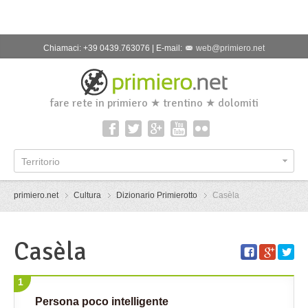
Chiamaci: +39 0439.763076 | E-mail:
web@primiero.net
fare rete in primiero ★ trentino ★ dolomiti
Territorio
primiero.net
Cultura
Dizionario Primierotto
Casèla
Casèla
1
Persona poco intelligente