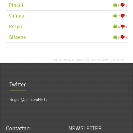
Ciocka
Pìndol
8
1
Cógola
Vanuia
7
1
Cothal
Rospo
6
0
Còtola
Giàsene
6
0
Craspa
Cuch
Culata
Ultima modifica: martedì 30 giugno 2026 - ore 15:14
Culèra
Cutharse dò
Twitter
Segui @primieroNET
\
Contattaci
NEWSLETTER