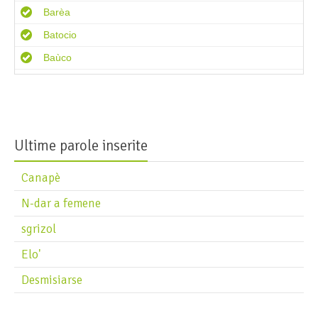
Barèa
Batocio
Baùco
Belder
Bigol
Bigòl
Ultime parole inserite
Blaga
Boaža
Canapè
Boiàca
N-dar a femene
Bolsegar
sgrizol
Bonegio
Elo'
Borsol
Desmisiarse
Brenta
Brìtola