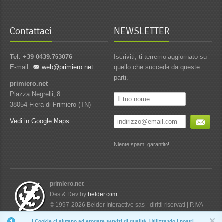
Contattaci
NEWSLETTER
Tel. +39 0439.763076
Iscriviti, ti terremo aggiornato su
E-mail:
web@primiero.net
quello che succede da queste
parti.
primiero.net
Piazza Negrelli, 8
38054 Fiera di Primiero (TN)
Vedi in Google Maps
Niente spam, garantito!
primiero.net
Des & Dev by
belder.com
© 1997-2026 Belder Interactive sas - diritti riservati | P.IVA
01734760224
I Cookie ci aiutano ad erogare servizi di qualità. Utilizzando i nostri
Nascondi