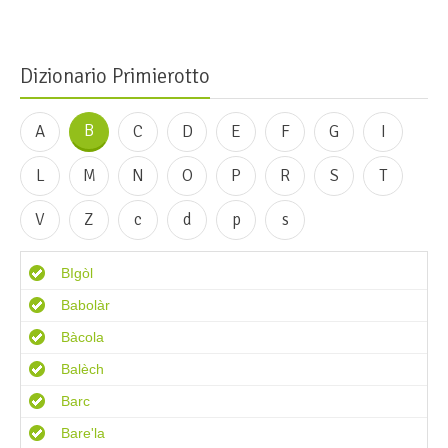
Dizionario Primierotto
B
A
C
D
E
F
G
I
L
M
N
O
P
R
S
T
V
Z
c
d
p
s
BIgòl
Babolàr
Bàcola
Balèch
Barc
Bare'la