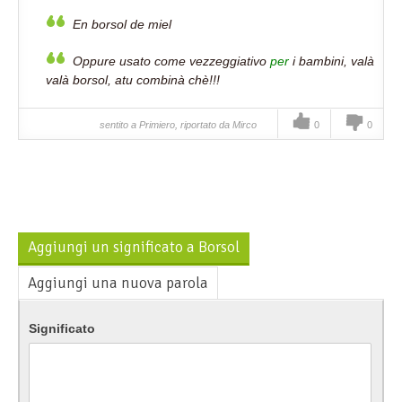
En borsol de miel
Oppure usato come vezzeggiativo
per
i bambini, valà
valà borsol, atu combinà chè!!!
sentito a Primiero, riportato da Mirco
0
0
Aggiungi un significato a Borsol
Aggiungi una nuova parola
Significato