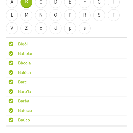
B
A
C
D
E
F
G
I
L
M
N
O
P
R
S
T
V
Z
c
d
p
s
BIgòl
Babolàr
Bàcola
Balèch
Barc
Bare'la
Barèa
Batocio
Baùco
Belder