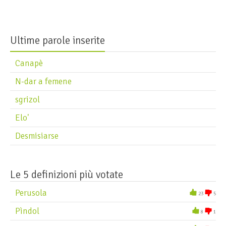
Bigol
Bigòl
Ultime parole inserite
Blaga
Boaža
Canapè
Boiàca
N-dar a femene
Bolsegar
sgrizol
Bonegio
Elo'
Borsol
Desmisiarse
Brenta
Brìtola
Bugànzhe
Le 5 definizioni più votate
Perusola
23
5
Pìndol
8
1