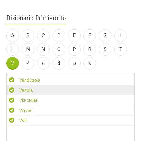
Dizionario Primierotto
A
B
C
D
E
F
G
I
L
M
N
O
P
R
S
T
V
Z
c
d
p
s
Vandùgola
Vanuia
Vis-ciolàr
Vìscia
Vòlt