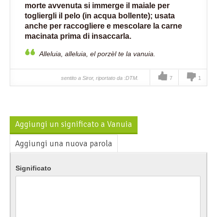
morte avvenuta si immerge il maiale per
togliergli il pelo (in acqua bollente); usata
anche per raccogliere e mescolare la carne
macinata prima di insaccarla.
Alleluia, alleluia, el porzèl te la vanuia.
sentito a Siror, riportato da :DTM.
7
1
Aggiungi un significato a Vanuia
Aggiungi una nuova parola
Significato