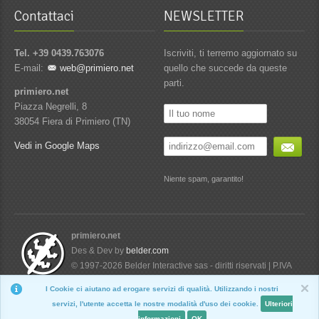
Contattaci
NEWSLETTER
Tel. +39 0439.763076
Iscriviti, ti terremo aggiornato su
E-mail:
web@primiero.net
quello che succede da queste
parti.
primiero.net
Piazza Negrelli, 8
38054 Fiera di Primiero (TN)
Vedi in Google Maps
Niente spam, garantito!
primiero.net
Des & Dev by
belder.com
© 1997-2026 Belder Interactive sas - diritti riservati | P.IVA
01734760224
I Cookie ci aiutano ad erogare servizi di qualità. Utilizzando i nostri
Nascondi
servizi, l'utente accetta le nostre modalità d'uso dei cookie.
Ulteriori
informazioni
OK