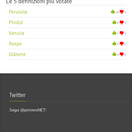
Le 5 definizioni più votate
Perusola
23
5
Pìndol
8
1
Vanuia
7
1
Rospo
6
0
Giàsene
6
0
Twitter
Segui @primieroNET
\