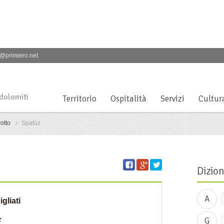
@primiero.net
 dolomiti
Territorio
Ospitalità
Servizi
Cultur
otto
Spatùz
Dizion
A
gliati
z
G