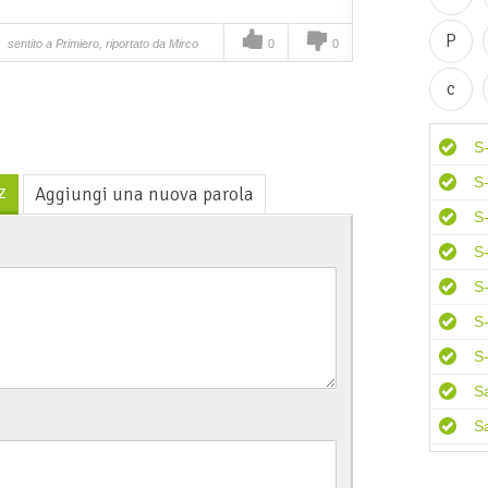
P
sentito a Primiero, riportato da Mirco
0
0
c
S
S-
z
Aggiungi una nuova parola
S-
S
S-
S
S
S
S
S