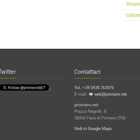
S
Rospo
Sg
Giàse
Sg
Si
S
S
Ś
Twitter
Contattaci
S
S
Tel. +39 0439.763076
\
S
E-mail:
web@primiero.net
S
primiero.net
Piazza Negrelli, 8
S
38054 Fiera di Primiero (TN)
St
Vedi in Google Maps
St