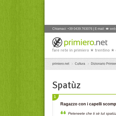
Chiamaci: +39 0439.763076 | E-mail:
web
fare rete in primiero ★ trentino ★
primiero.net
Cultura
Dizionario Primier
Spatùz
1
Ragazzo con i capelli scompi
Peteneete che ti sè tut spatù