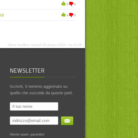
gnàpa
6
0
narìcoli
ne
6
0
risoloni
lano
lamegà
Ultima modifica: martedì 30 giugno 2026 - ore 14:38
lanfàrse
òch
NEWSLETTER
orc
pantegarse
Iscriviti, ti terremo aggiornato su
pantegarse
quello che succede da queste parti.
patùz
polèr
i ani
infi
Niente spam, garantito!