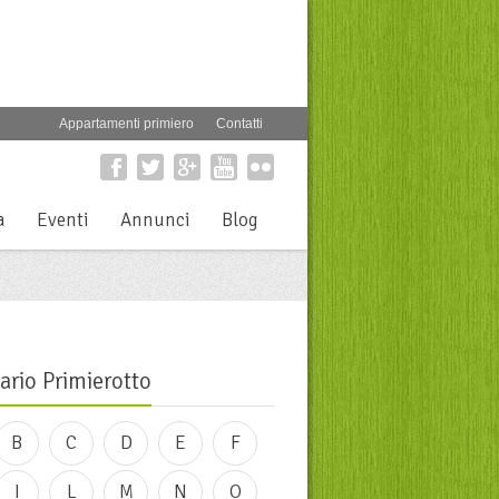
Appartamenti primiero
Contatti
a
Eventi
Annunci
Blog
ario Primierotto
B
C
D
E
F
I
L
M
N
O