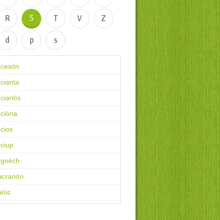
S
R
T
V
Z
d
p
s
-cesón
cianta
ciantìs
-ciòna
cios
-ciup
-gnèch
acranón
aiùc
àl