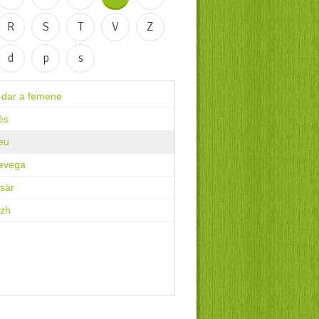
R
S
T
V
Z
d
p
s
-dar a femene
ès
eu
evega
isàr
izh