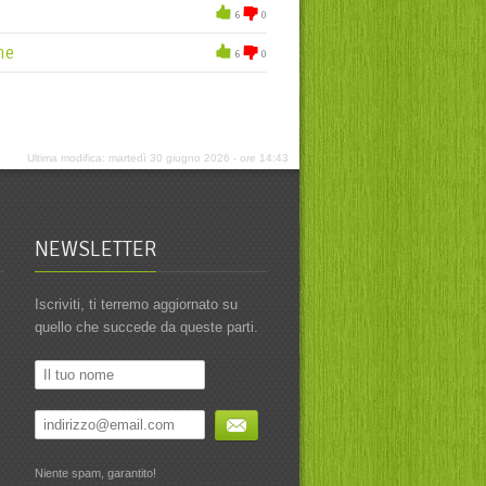
6
0
ne
6
0
Ultima modifica: martedì 30 giugno 2026 - ore 14:43
NEWSLETTER
Iscriviti, ti terremo aggiornato su
quello che succede da queste parti.
Niente spam, garantito!