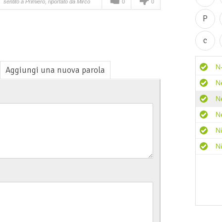
sentito a Primiero, riportato da Mirco
0
0
P
c
N
Aggiungi una nuova parola
N
N
N
N
N