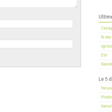
Ultime
Cana
N-dar
sgrizo
Elo'
Desmi
Le 5 d
Perus
Pìndo
Vanui