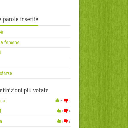
 parole inserite
pè
 a femene
l
siarse
efinizioni più votate
ola
23
5
l
8
1
a
7
1