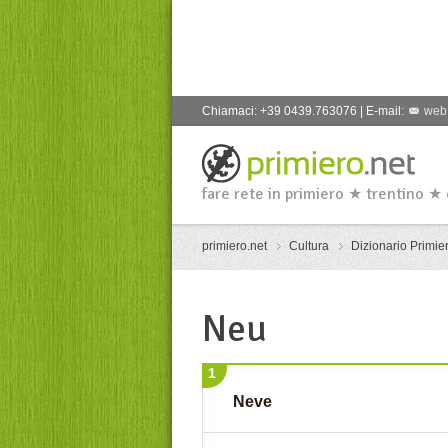
Chiamaci: +39 0439.763076 | E-mail:
web
fare rete in primiero ★ trentino ★
primiero.net
Cultura
Dizionario Primier
Neu
1
Neve