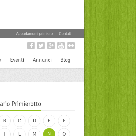
Appartamenti primiero
Contatti
a
Eventi
Annunci
Blog
ario Primierotto
B
C
D
E
F
N
I
L
M
O