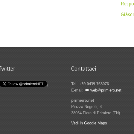
Rospo
Giàse
Twitter
Contattaci
Tel. +39 0439.763076
\
E-mail:
web@primiero.net
primiero.net
Piazza Negrelli, 8
38054 Fiera di Primiero (TN)
Vedi in Google Maps