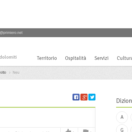
@primiero.net
 dolomiti
Territorio
Ospitalità
Servizi
Cultur
otto
Neu
Dizion
A
G