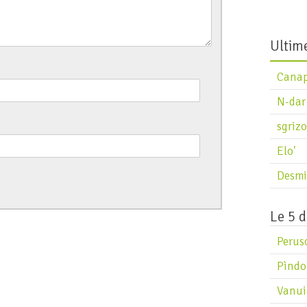
D
D
Ultime
Cana
N-dar
sgrizo
Elo'
Desmi
Le 5 d
Perus
Pìndo
Vanui