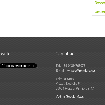
Rospo
Giàse
Twitter
Contattaci
Tel. +39 0439.763076
\
E-mail:
web@primiero.net
primiero.net
Piazza Negrelli, 8
38054 Fiera di Primiero (TN)
Vedi in Google Maps