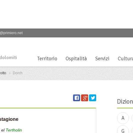
@primiero.net
 dolomiti
Territorio
Ospitalità
Servizi
Cultur
otto
Dorch
Dizion
A
 stagione
e el
Tertholin
G