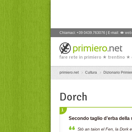
Chiamaci: +39 0439.763076 | E-mail:
web
fare rete in primiero ★ trentino ★
primiero.net
Cultura
Dizionario Primier
Dorch
1
Secondo taglio d'erba della
Stò an taion el Fen, la Dork 