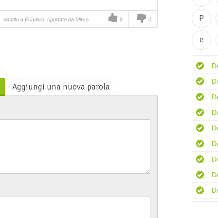
P
sentito a Primiero, riportato da Mirco
0
0
c
D
D
Aggiungi una nuova parola
D
D
D
D
D
De
D
D