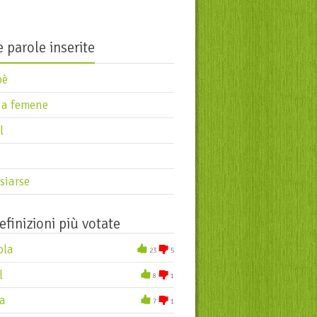
ezolarse
orch
 parole inserite
pè
 a femene
l
siarse
efinizioni più votate
ola
23
5
l
8
1
a
7
1