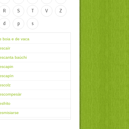
R
S
T
V
Z
d
p
s
e boia e de vaca
escaìr
escanta baùchi
escapin
escapìn
escolz
escompesàr
sfrito
esmisiarse
esmisiarse