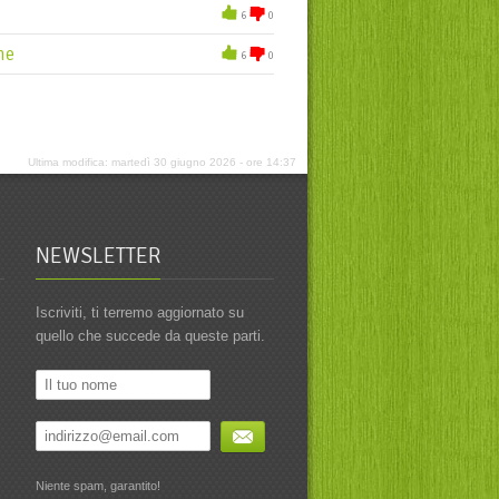
6
0
ne
6
0
Ultima modifica: martedì 30 giugno 2026 - ore 14:37
NEWSLETTER
Iscriviti, ti terremo aggiornato su
quello che succede da queste parti.
Niente spam, garantito!