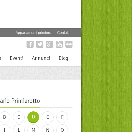
Appartamenti primiero
Contatti
a
Eventi
Annunci
Blog
ario Primierotto
D
B
C
E
F
I
L
M
N
O