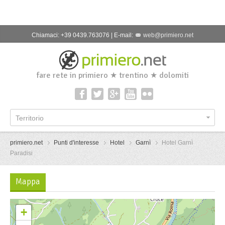
Chiamaci: +39 0439.763076 | E-mail:
web@primiero.net
fare rete in primiero ★ trentino ★ dolomiti
Territorio
primiero.net
Punti d'interesse
Hotel
Garnì
Hotel Garnì
Paradisi
Mappa
+