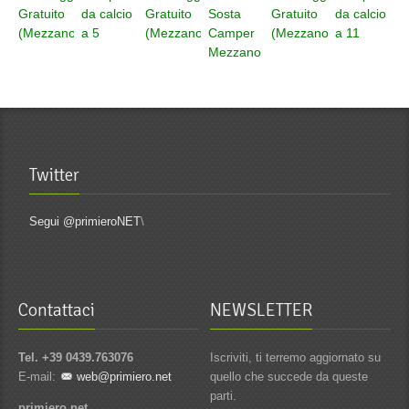
Gratuito
da calcio
Gratuito
Sosta
Gratuito
da calcio
(Mezzano)
a 5
(Mezzano)
Camper
(Mezzano)
a 11
Mezzano
Twitter
Segui @primieroNET
\
Contattaci
NEWSLETTER
Tel. +39 0439.763076
Iscriviti, ti terremo aggiornato su
E-mail:
web@primiero.net
quello che succede da queste
parti.
primiero.net