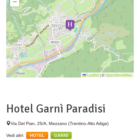
−
Leaflet
|
©
OpenStreetMap
Hotel Garnì Paradisi
Via Del Pian, 25/A
,
Mezzano
(Trentino-Alto Adige)
Vedi altri:
HOTEL
GARNÌ