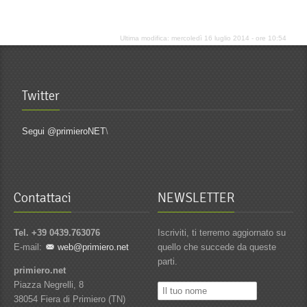
Ultima modifica: mercoledì 16 luglio 2014 - ore 10:54
Twitter
Segui @primieroNET
\
Contattaci
NEWSLETTER
Tel. +39 0439.763076
Iscriviti, ti terremo aggiornato su
E-mail:
web@primiero.net
quello che succede da queste
parti.
primiero.net
Piazza Negrelli, 8
38054 Fiera di Primiero (TN)