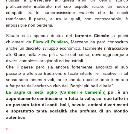
riuscita a preservare in questi anni un centro storico
praticamente inalterato nel suo aspetto rurale, un nucleo
compatto tra le numerosisissime
canisèle
che da secoli
ramificano il paese, e tra le quali, non conoscendole, è
impossibile non perdersi.
Situato sulla sponda destra del
torrente Cismón
a pochi
chilometri da
Fiera di Primiero
, Mezzano ha però conosciuto
anche un discreto sviluppo economico, facilmente rintracciabile
alle
Giare
, nella zona più a valle del paese, dove oggi sorgono
diversi complessi artigianali ed industriali.
Che il paese però sia ancora fortemente ancorato al suo
passato e alle sue tradizioni, è facile intuirlo: le iniziative in tal
senso sono innumerevoli, tant'è che da qualche anno è entrato
a far parte dell'esclusivo club dei “Borghi più belli d'Italia”.
La Sagra di metà luglio (Carmeni e Carmenìn)
poi, è un
appuntamento sentitissimo in tutta la valle, col suo tuffo in
un passato fatto di canti, balli, bevute, antichi divertimenti
e soprattutto tanta socialità che profuma di un mondo
autentico.
*