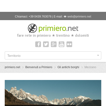
Chiamaci: +39 0439.763076 | E-mail:
web@primiero.net
fare rete in primiero ★ trentino ★ dolomiti
Territorio
primiero.net
Benvenuti a Primiero
Gli antichi borghi
Mezzano