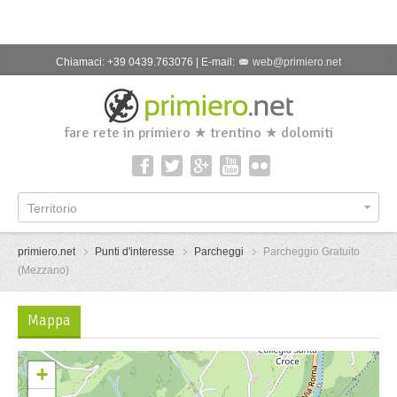
Chiamaci: +39 0439.763076 | E-mail:
web@primiero.net
fare rete in primiero ★ trentino ★ dolomiti
Territorio
primiero.net
Punti d'interesse
Parcheggi
Parcheggio Gratuito
(Mezzano)
Mappa
+