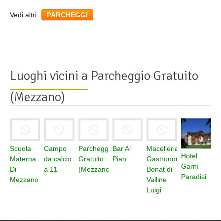
Vedi altri:
PARCHEGGI
Luoghi vicini a
Parcheggio Gratuito
(Mezzano)
Scuola
Campo
Parcheggio
Bar Al
Macelleria
Hotel
Materna
da calcio
Gratuito
Pian
Gastronomia
Garnì
Di
a 11
(Mezzano)
Bonat di
Paradisi
Mezzano
Valline
Luigi