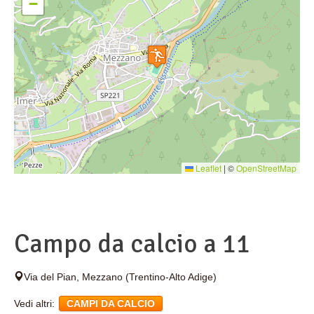
−
Leaflet
|
©
OpenStreetMap
Campo da calcio a 11
Via del Pian
,
Mezzano
(Trentino-Alto Adige)
Vedi altri:
CAMPI DA CALCIO