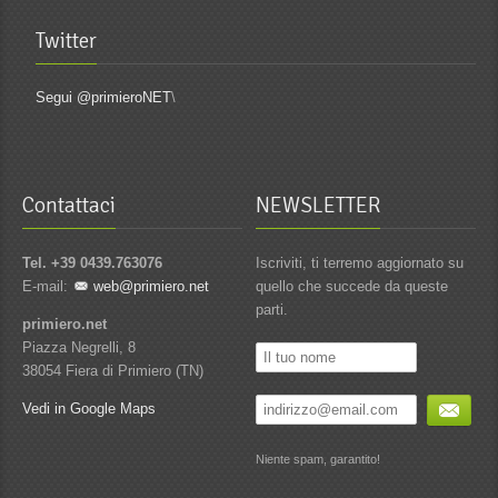
Twitter
Segui @primieroNET
\
Contattaci
NEWSLETTER
Tel. +39 0439.763076
Iscriviti, ti terremo aggiornato su
E-mail:
web@primiero.net
quello che succede da queste
parti.
primiero.net
Piazza Negrelli, 8
38054 Fiera di Primiero (TN)
Vedi in Google Maps
Niente spam, garantito!