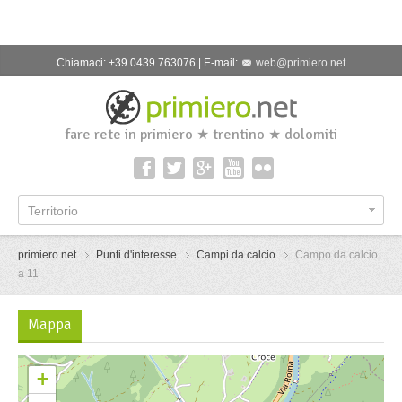
Chiamaci: +39 0439.763076 | E-mail:
web@primiero.net
fare rete in primiero ★ trentino ★ dolomiti
Territorio
primiero.net
Punti d'interesse
Campi da calcio
Campo da calcio
a 11
Mappa
+