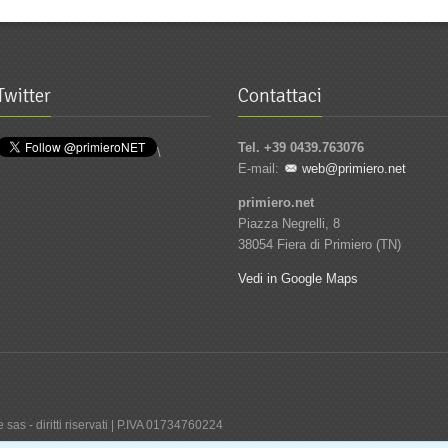
Twitter
Contattaci
Tel. +39 0439.763076
\
E-mail:
web@primiero.net
primiero.net
Piazza Negrelli, 8
38054 Fiera di Primiero (TN)
Vedi in Google Maps
sas - diritti riservati | P.IVA 01734760224