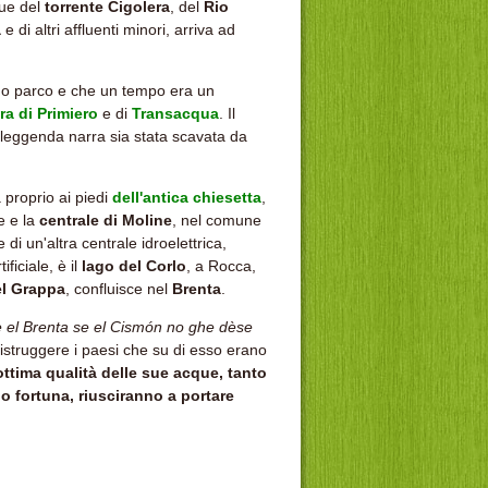
ue del
torrente Cigolera
, del
Rio
a
e di altri affluenti minori, arriva ad
mo parco e che un tempo era un
ra di Primiero
e di
Transacqua
. Il
a leggenda narra sia stata scavata da
a proprio ai piedi
dell'antica chiesetta
,
le e la
centrale di Moline
, nel comune
 di un'altra centrale idroelettrica,
ficiale, è il
lago del Corlo
, a Rocca,
l Grappa
, confluisce nel
Brenta
.
e el Brenta se el Cismón no ghe dèse
distruggere i paesi che su di esso erano
ottima qualità delle sue acque, tanto
no fortuna, riusciranno a portare