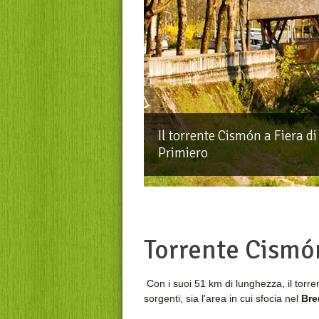
Il torrente Cismón a Fiera di
Primiero
0
1
Torrente Cismó
Con i suoi 51 km di lunghezza, il torre
sorgenti, sia l'area in cui sfocia nel
Bre