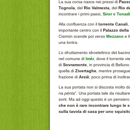
La sua corsa nasce nei pressi di
Passo
Tognola
, del
Rio Valmesta
, del
Rio d
incontrare i primi paesi,
Siror
e
Tonad
Alla confluenza con il
torrente Canali
,
importante centro con il
Palazzo della
Cismón scende poi verso
Mezzano
e
una lontra.
Lo sfruttamento idroelettrico del bacin
nel comune di
Imèr
, dove il torrente v
di
Sovramonte
, in provincia di Bellun
quella di
Zivertaghe
, mentre proseguend
frazione di
Arsiè
, poco prima di inoltra
La sua portata non si discosta molto da 
na pénta”
. Una portata tale da risulta
sorti. Ma ad oggi questo è un pensier
che non è raro incontrare lungo le s
sulla tavola di casa per uno squisit