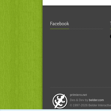
Facebook
primiero.net
Des & Dev by
belder.com
© 1997-2026 Belder Interactive 