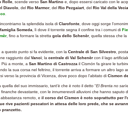
 Rolle
, scende verso
San Martino
e, dopo essersi caricato con le acq
el Diavolo
, del
Rio Marmor
, del
Rio Pezgaiart
, del
Rio Val della Veci
ico
.
 incontriamo la splendida isola di
Clarofonte
, dove oggi sorge l'omoni
 famiglia Someda
, lì dove il torrente segna il confine tra i comuni di
Fie
Imèr
, fino a formare la stretta
gola dello Schenèr
, quella stessa che l
o a questo punto si fa evidente, con la
Centrale di San Silvestro
, post
iene raggiunto dal
Vanoi
; la
centrale di Val Schenèr
con il lago artificia
o. Più a monte, a
San Martino di Castrozza
il Cismón fa girare le turbine
o la sua corsa nel feltrino, il torrente arriva a formare un altro lago arti
rsi verso la provincia di Vicenza, dove poco dopo l'abitato di
Cismon de
quella del suo immissario, tant'è che è noto il detto “
El Brenta no sarì
re finanche devastante, con le innumerevoli alluvioni che hanno saputo 
o abbastanza remoto, e
il corso del Cismon è noto soprattutto per l'
ue rive pazienti pescatori in attesa delle loro prede, che se avran
o pranzetto.