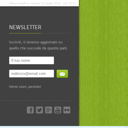
Ultima modifica: martedì 15 aprile 2014 - ore 15:27
NEWSLETTER
Iscriviti, ti terremo aggiornato su
quello che succede da queste parti.
Niente spam, garantito!