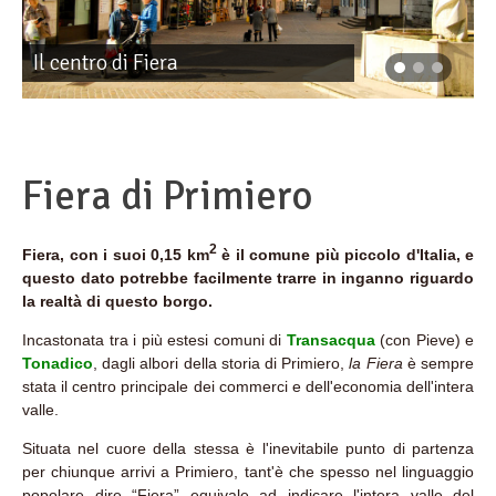
Il centro di Fiera
Fiera di Primiero
2
Fiera, con i suoi 0,15 km
è il comune più piccolo d'Italia, e
questo dato potrebbe facilmente trarre in inganno riguardo
la realtà di questo borgo.
Incastonata tra i più estesi comuni di
Transacqua
(con Pieve) e
Tonadico
, dagli albori della storia di Primiero,
la Fiera
è sempre
stata il centro principale dei commerci e dell'economia dell'intera
valle.
Situata nel cuore della stessa è l'inevitabile punto di partenza
per chiunque arrivi a Primiero, tant'è che spesso nel linguaggio
popolare dire “Fiera” equivale ad indicare l'intera valle del