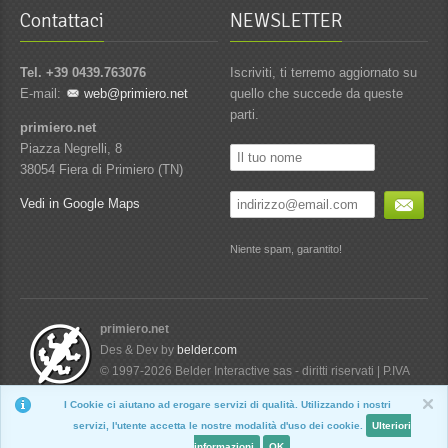
Contattaci
NEWSLETTER
Tel. +39 0439.763076
Iscriviti, ti terremo aggiornato su
E-mail:
web@primiero.net
quello che succede da queste
parti.
primiero.net
Piazza Negrelli, 8
38054 Fiera di Primiero (TN)
Vedi in Google Maps
Niente spam, garantito!
primiero.net
Des & Dev by
belder.com
© 1997-2026 Belder Interactive sas - diritti riservati | P.IVA
01734760224
I Cookie ci aiutano ad erogare servizi di qualità. Utilizzando i nostri
Nascondi
servizi, l'utente accetta le nostre modalità d'uso dei cookie.
Ulteriori
informazioni
OK