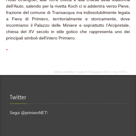
dell'Aiuto, salendo per la rivetta Koch ci si addentra verso Pieve,
frazione del comune di Transacqua ma indissolubilmente legata
a Fiera di Primiero, territorialmente e storicamente, dove
incontriamo il Palazzo delle Miniere e soprattutto l'Arcipretale,
chiesa del XV secolo in stile gotico che rappresenta uno dei
principali simboli dell'intero Primiero.
*
Ultima modifica: martedì 03 giugno 2014 - ore 19:04
Twitter
Segui @primieroNET
\