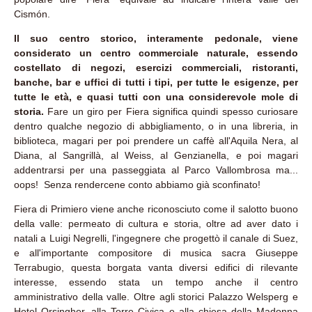
Cismón.
Il suo centro storico, interamente pedonale, viene
considerato un centro commerciale naturale, essendo
costellato di negozi, esercizi commerciali, ristoranti,
banche, bar e uffici di tutti i tipi, per tutte le esigenze, per
tutte le età, e quasi tutti con una considerevole mole di
storia.
Fare un giro per Fiera significa quindi spesso curiosare
dentro qualche negozio di abbigliamento, o in una libreria, in
biblioteca, magari per poi prendere un caffè all'Aquila Nera, al
Diana, al Sangrillà, al Weiss, al Genzianella, e poi magari
addentrarsi per una passeggiata al Parco Vallombrosa ma...
oops! Senza rendercene conto abbiamo già sconfinato!
Fiera di Primiero viene anche riconosciuto come il salotto buono
della valle: permeato di cultura e storia, oltre ad aver dato i
natali a Luigi Negrelli, l'ingegnere che progettò il canale di Suez,
e all'importante compositore di musica sacra Giuseppe
Terrabugio, questa borgata vanta diversi edifici di rilevante
interesse, essendo stata un tempo anche il centro
amministrativo della valle. Oltre agli storici Palazzo Welsperg e
Hotel Orsingher, alla Torre Civica e alla chiesa della Madonna