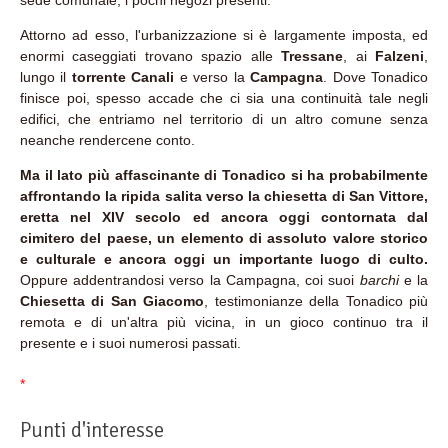
sede comunale, i pochi negozi presenti.
Attorno ad esso, l'urbanizzazione si è largamente imposta, ed
enormi caseggiati trovano spazio alle
Tressane
, ai
Falzeni
,
lungo il
torrente Canali
e verso la
Campagna
. Dove Tonadico
finisce poi, spesso accade che ci sia una continuità tale negli
edifici, che entriamo nel territorio di un altro comune senza
neanche rendercene conto.
Ma il lato più affascinante di Tonadico si ha probabilmente
affrontando la ripida salita verso la chiesetta di San Vittore,
eretta nel XIV secolo ed ancora oggi contornata dal
cimitero del paese, un elemento di assoluto valore storico
e culturale e ancora oggi un importante luogo di culto.
Oppure addentrandosi verso la Campagna, coi suoi
barchi
e la
Chiesetta di San Giacomo
, testimonianze della Tonadico più
remota e di un'altra più vicina, in un gioco continuo tra il
presente e i suoi numerosi passati.
*
Punti d'interesse