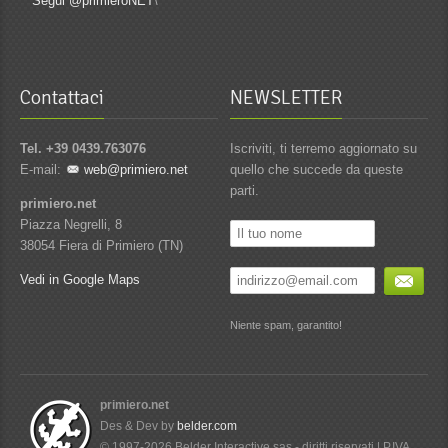
Segui @primieroNET
\
Contattaci
NEWSLETTER
Tel. +39 0439.763076
Iscriviti, ti terremo aggiornato su
E-mail:
web@primiero.net
quello che succede da queste
parti.
primiero.net
Piazza Negrelli, 8
38054 Fiera di Primiero (TN)
Vedi in Google Maps
Niente spam, garantito!
primiero.net
Des & Dev by
belder.com
© 1997-2026 Belder Interactive sas - diritti riservati | P.IVA