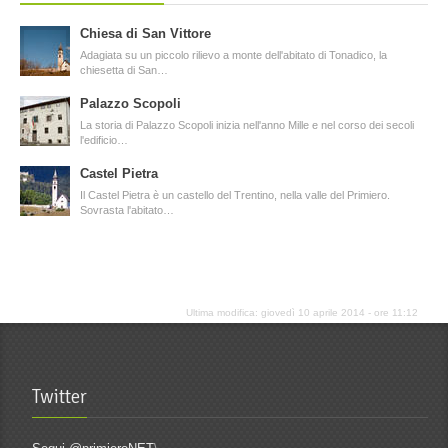
Chiesa di San Vittore
Adagiata su un piccolo rilievo a monte dell'abitato di Tonadico, la
chiesetta di San…
Palazzo Scopoli
La storia di Palazzo Scopoli inizia nell'anno Mille e nel corso dei secoli
l'edificio…
Castel Pietra
Il Castel Pietra è un castello del Trentino, nella valle del Primiero.
Sovrasta l'abitato…
Ultima modifica: giovedì 10 aprile 2014 - ore 11:12
Twitter