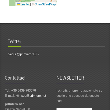
Leaflet
|
©
OpenStreetMap
Twitter
Segui @primieroNET
\
Contattaci
NEWSLETTER
Tel. +39 0439.763076
Iscriviti, ti terremo aggiornato su
E-mail:
web@primiero.net
quello che succede da queste
parti.
primiero.net
Piazza Negrelli, 8