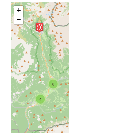
+
−
6
4