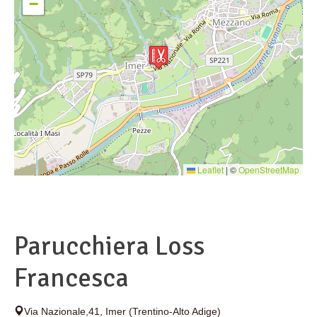
−
Leaflet
|
©
OpenStreetMap
Parucchiera Loss
Francesca
Via Nazionale,41
,
Imer
(Trentino-Alto Adige)