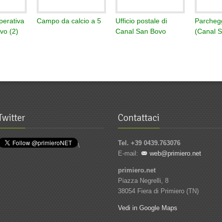
perativa
Campo da calcio a 5
Ufficio postale di
Parchegg
vo (2)
Canal San Bovo
(Canal 
Twitter
Contattaci
Tel. +39 0439.763076
\
E-mail:
web@primiero.net
primiero.net
Piazza Negrelli, 8
38054 Fiera di Primiero (TN)
Vedi in Google Maps