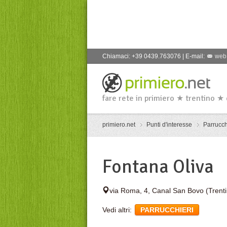
Chiamaci: +39 0439.763076 | E-mail:
web
fare rete in primiero ★ trentino ★
primiero.net
Punti d'interesse
Parrucch
Fontana Oliva
via Roma, 4
,
Canal San Bovo
(Trent
Vedi altri:
PARRUCCHIERI