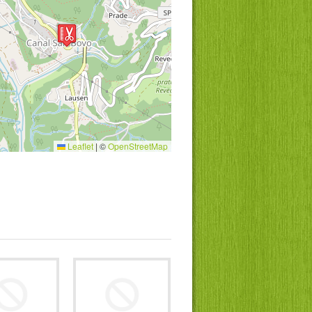
Leaflet
|
©
OpenStreetMap