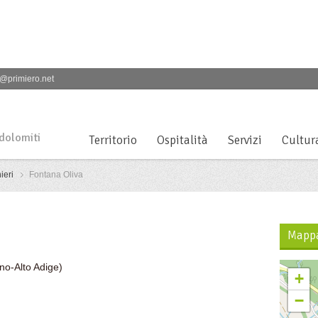
@primiero.net
 dolomiti
Territorio
Ospitalità
Servizi
Cultur
ieri
Fontana Oliva
Mapp
ino-Alto Adige)
+
−