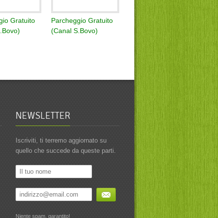
io Gratuito
Parcheggio Gratuito
S.Bovo)
(Canal S.Bovo)
NEWSLETTER
Iscriviti, ti terremo aggiornato su
quello che succede da queste parti.
Niente spam, garantito!