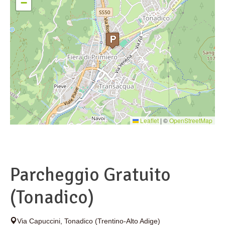
−
Leaflet
|
©
OpenStreetMap
Parcheggio Gratuito
(Tonadico)
Via Capuccini
,
Tonadico
(Trentino-Alto Adige)