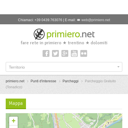
Chiamaci: +39 0439.763076 | E-mail:
web@primiero.net
fare rete in primiero ★ trentino ★ dolomiti
Territorio
primiero.net
Punti d'interesse
Parcheggi
Parcheggio Gratuito
(Tonadico)
Mappa
+