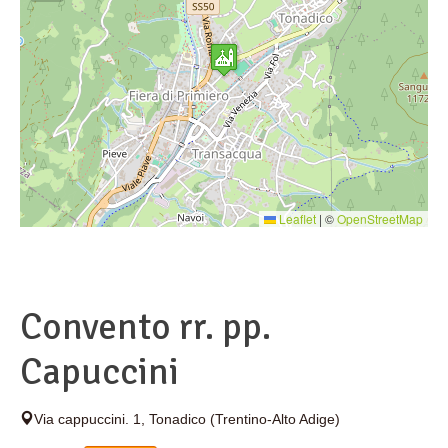
Leaflet
|
©
OpenStreetMap
Convento rr. pp.
Capuccini
Via cappuccini. 1
,
Tonadico
(Trentino-Alto Adige)