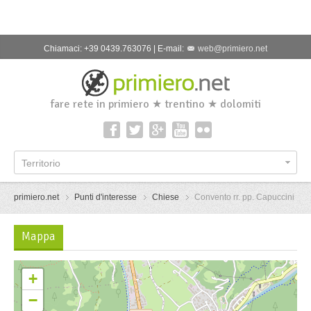
Chiamaci: +39 0439.763076 | E-mail:
web@primiero.net
fare rete in primiero ★ trentino ★ dolomiti
Territorio
primiero.net
Punti d'interesse
Chiese
Convento rr. pp. Capuccini
Mappa
+
−