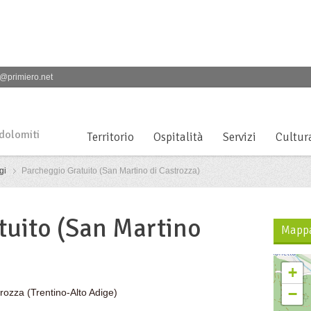
@primiero.net
 dolomiti
Territorio
Ospitalità
Servizi
Cultur
gi
Parcheggio Gratuito (San Martino di Castrozza)
tuito (San Martino
Mapp
+
−
trozza
(Trentino-Alto Adige)