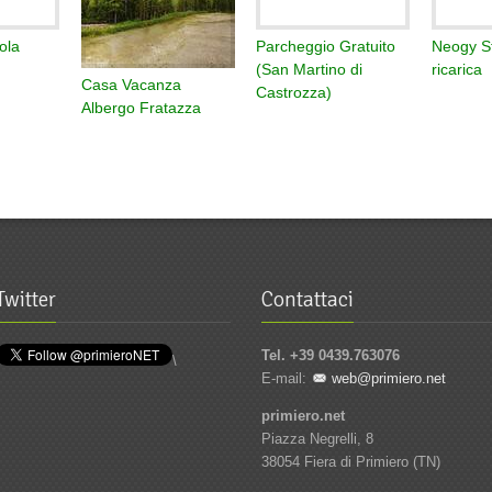
ola
Parcheggio Gratuito
Neogy St
(San Martino di
ricarica
Casa Vacanza
Castrozza)
Albergo Fratazza
Twitter
Contattaci
Tel. +39 0439.763076
\
E-mail:
web@primiero.net
primiero.net
Piazza Negrelli, 8
38054 Fiera di Primiero (TN)