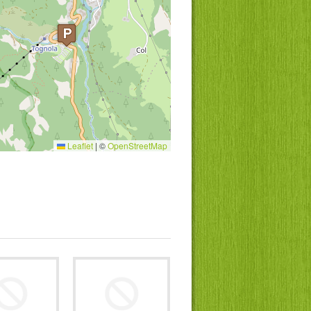
Leaflet
|
©
OpenStreetMap