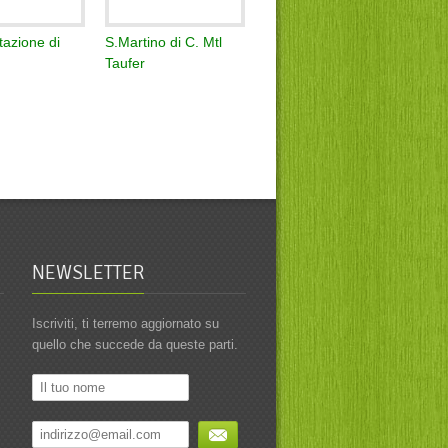
azione di
S.Martino di C. Mtl
Taufer
NEWSLETTER
Iscriviti, ti terremo aggiornato su
quello che succede da queste parti.