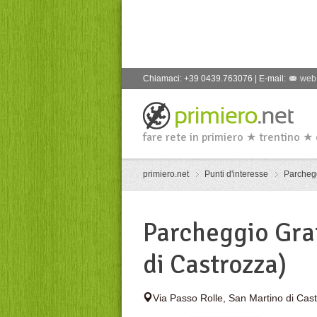
Chiamaci: +39 0439.763076 | E-mail:
web
fare rete in primiero ★ trentino ★
primiero.net
Punti d'interesse
Parcheg
Parcheggio Gra
di Castrozza)
Via Passo Rolle
,
San Martino di Cas