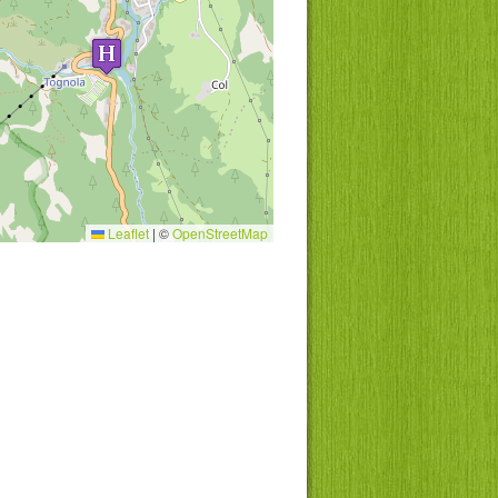
Leaflet
|
©
OpenStreetMap