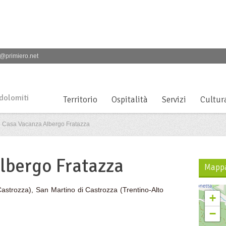
@primiero.net
 dolomiti
Territorio
Ospitalità
Servizi
Cultur
Casa Vacanza Albergo Fratazza
lbergo Fratazza
Mapp
Castrozza)
,
San Martino di Castrozza
(Trentino-Alto
+
−