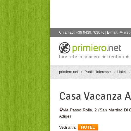
Chiamaci: +39 0439.763076 | E-mail:
web
fare rete in primiero ★ trentino ★
primiero.net
Punti d'interesse
Hotel
Casa Vacanza A
via Passo Rolle, 2 (San Martino Di 
Adige)
Vedi altri:
HOTEL