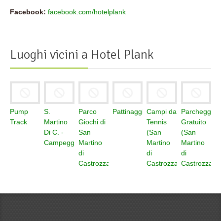
Facebook:
facebook.com/hotelplank
Luoghi vicini a
Hotel Plank
Pump
S.
Parco
Pattinaggio
Campi da
Parcheggio
Track
Martino
Giochi di
Tennis
Gratuito
Di C. -
San
(San
(San
Campeggio
Martino
Martino
Martino
di
di
di
Castrozza
Castrozza)
Castrozza)