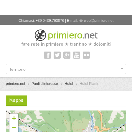
Chiamaci: +39 0439.763076 | E-mail:
web@primiero.net
fare rete in primiero ★ trentino ★ dolomiti
Territorio
primiero.net
Punti d'interesse
Hotel
Hotel Plank
Mappa
+
−