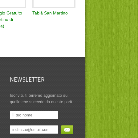
io Gratuito
Tabià San Martino
tino di
za)
NEWSLETTER
Iscriviti, ti terremo aggiornato su
quello che succede da queste parti.