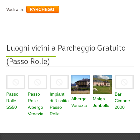
Vedi altri:
PARCHEGGI
Luoghi vicini a
Parcheggio Gratuito
(Passo Rolle)
Passo
Passo
Impianti
Bar
Albergo
Malga
Rolle
Rolle.
di Risalita
Cimone
Venezia
Juribello
SS50
Albergo
Passo
2000
Venezia
Rolle