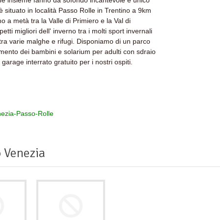
che insieme fanno da sofondo incantevole e unico
 è situato in località Passo Rolle in Trentino a 9km
mo a metà tra la Valle di Primiero e la Val di
ti migliori dell' inverno tra i molti sport invernali
 tra varie malghe e rifugi. Disponiamo di un parco
timento dei bambini e solarium per adulti con sdraio
arage interrato gratuito per i nostri ospiti.
ezia-Passo-Rolle
 Venezia