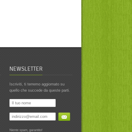
NEWSLETTER
Iscriviti, ti terremo aggiornato su
quello che succede da queste parti.
Niente spam, garantito!