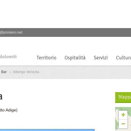
@primiero.net
 dolomiti
Territorio
Ospitalità
Servizi
Cultur
Bar
Albergo Venezia
a
Mapp
lto Adige)
+
−