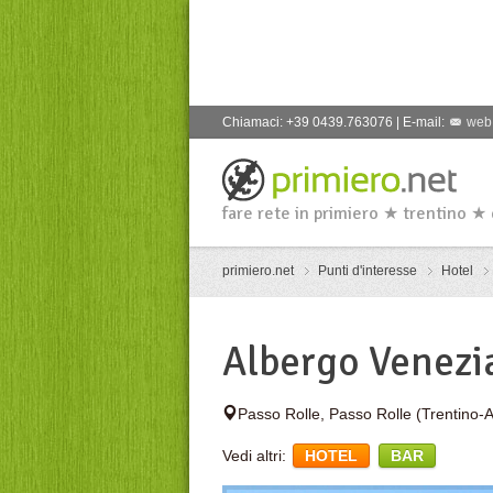
Chiamaci: +39 0439.763076 | E-mail:
web
fare rete in primiero ★ trentino ★
primiero.net
Punti d'interesse
Hotel
Albergo Venezi
Passo Rolle
,
Passo Rolle
(Trentino-A
Vedi altri:
HOTEL
BAR