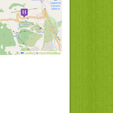
Leaflet
|
©
OpenStreetMap