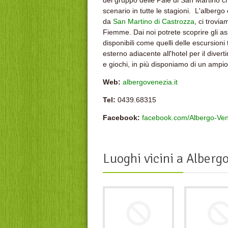
del gruppo delle Pale di San Martino 
scenario in tutte le stagioni. L'albergo
da
San Martino di Castrozza
, ci trovia
Fiemme. Dai noi potrete scoprire gli aspet
disponibili come quelli delle escursioni
esterno adiacente all'hotel per il diver
e giochi, in più disponiamo di un ampio g
Web:
albergovenezia.it
Tel:
0439.68315
Facebook:
facebook.com/Albergo-Ven
Luoghi vicini a
Albergo