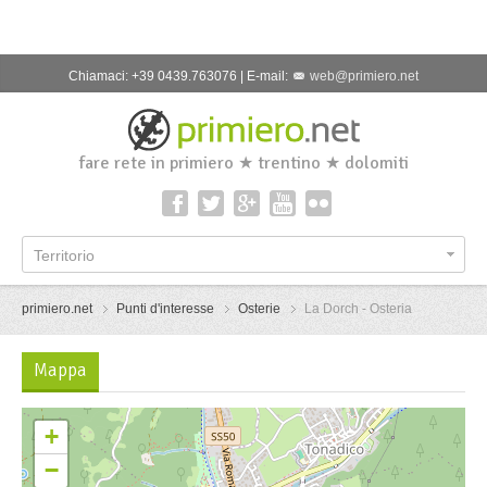
Chiamaci: +39 0439.763076 | E-mail:
web@primiero.net
fare rete in primiero ★ trentino ★ dolomiti
Territorio
primiero.net
Punti d'interesse
Osterie
La Dorch - Osteria
Mappa
+
−