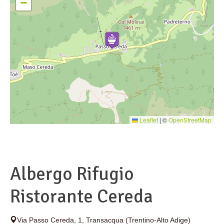
−
Leaflet
|
©
OpenStreetMap
Albergo Rifugio
Ristorante Cereda
Via Passo Cereda, 1
,
Transacqua
(Trentino-Alto Adige)