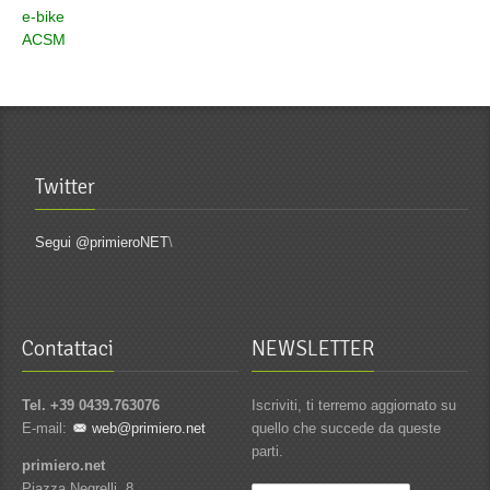
e-bike
ACSM
Twitter
Segui @primieroNET
\
Contattaci
NEWSLETTER
Tel. +39 0439.763076
Iscriviti, ti terremo aggiornato su
E-mail:
web@primiero.net
quello che succede da queste
parti.
primiero.net
Piazza Negrelli, 8