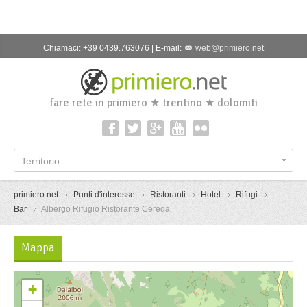
Chiamaci: +39 0439.763076 | E-mail:
web@primiero.net
fare rete in primiero ★ trentino ★ dolomiti
Territorio
primiero.net
Punti d'interesse
Ristoranti
Hotel
Rifugi
Bar
Albergo Rifugio Ristorante Cereda
Mappa
+