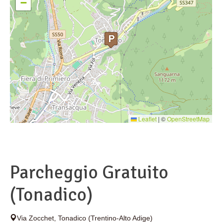
−
Leaflet
|
©
OpenStreetMap
Parcheggio Gratuito
(Tonadico)
Via Zocchet
,
Tonadico
(Trentino-Alto Adige)