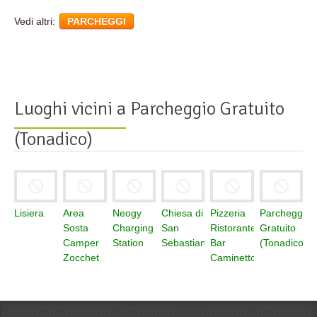
Vedi altri:
PARCHEGGI
Luoghi vicini a
Parcheggio Gratuito
(Tonadico)
Lisiera
Area
Neogy
Chiesa di
Pizzeria
Parcheggio
Sosta
Charging
San
Ristorante
Gratuito
Camper
Station
Sebastiano
Bar
(Tonadico)
Zocchet
Caminetto