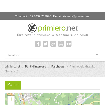
Chiamaci: +39 0439.763076 | E-mail:
web@primiero.net
fare rete in primiero ★ trentino ★ dolomiti
Territorio
primiero.net
Punti d'interesse
Parcheggi
Parcheggio Gratuito
(Tonadico)
Mappa
+