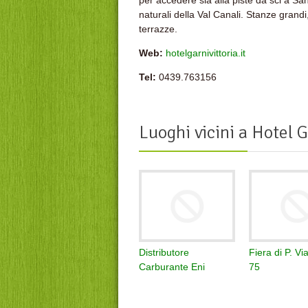
per accedere sia alla piste da sci a Sa
naturali della Val Canali. Stanze gran
terrazze.
Web:
hotelgarnivittoria.it
Tel:
0439.763156
Luoghi vicini a
Hotel Ga
Distributore
Fiera di P. V
Carburante Eni
75