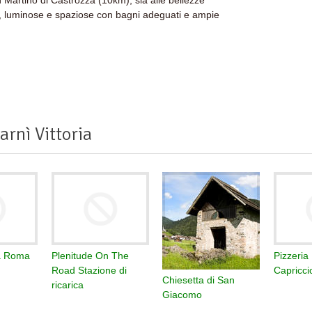
n Martino di Castrozza (10km), sia alle bellezze
di, luminose e spaziose con bagni adeguati e ampie
rnì Vittoria
ia Roma
Plenitude On The
Pizzeria
Road Stazione di
Capricci
Chiesetta di San
ricarica
Giacomo