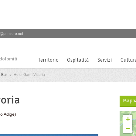
@primiero.net
 dolomiti
Territorio
Ospitalità
Servizi
Cultur
Bar
Hotel Garnì Vittoria
toria
Mapp
to Adige)
+
−