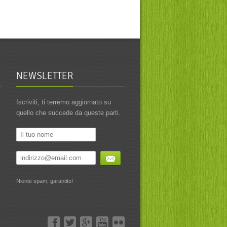
NEWSLETTER
Iscriviti, ti terremo aggiornato su
quello che succede da queste parti.
Niente spam, garantito!