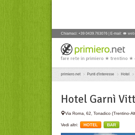
Chiamaci: +39 0439.763076 | E-mail:
web
fare rete in primiero ★ trentino ★
primiero.net
Punti d'interesse
Hotel
Hotel Garnì Vit
Via Roma, 62
,
Tonadico
(Trentino-Al
Vedi altri:
HOTEL
BAR