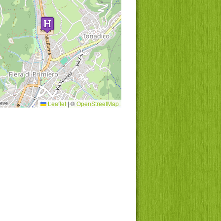
Leaflet
|
©
OpenStreetMap