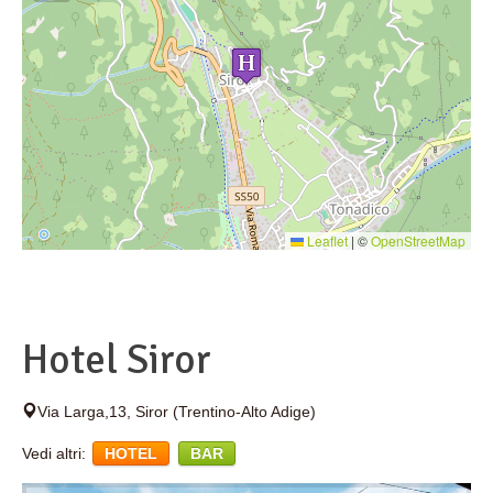
Leaflet
|
©
OpenStreetMap
Hotel Siror
Via Larga,13
,
Siror
(Trentino-Alto Adige)
Vedi altri:
HOTEL
BAR