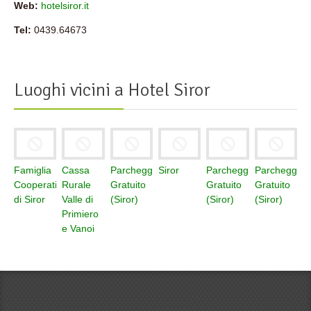
Web:
hotelsiror.it
Tel:
0439.64673
Luoghi vicini a
Hotel Siror
Famiglia
Cassa
Parcheggio
Siror
Parcheggio
Parcheggio
Cooperativa
Rurale
Gratuito
Gratuito
Gratuito
di Siror
Valle di
(Siror)
(Siror)
(Siror)
Primiero
e Vanoi