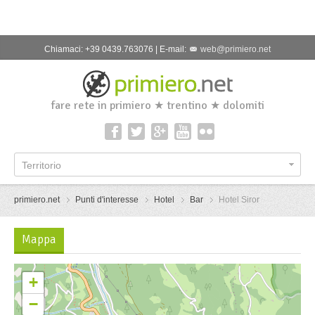
Chiamaci: +39 0439.763076 | E-mail:
web@primiero.net
fare rete in primiero ★ trentino ★ dolomiti
Territorio
primiero.net
Punti d'interesse
Hotel
Bar
Hotel Siror
Mappa
+
−