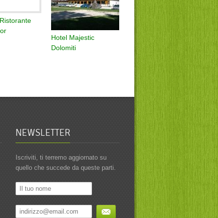
 Ristorante
or
Hotel Majestic
Dolomiti
NEWSLETTER
Iscriviti, ti terremo aggiornato su
quello che succede da queste parti.