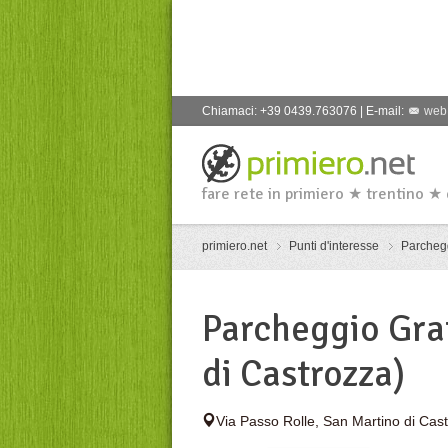
Chiamaci: +39 0439.763076 | E-mail:
web
fare rete in primiero ★ trentino ★
primiero.net
Punti d'interesse
Parcheg
Parcheggio Gra
di Castrozza)
Via Passo Rolle
,
San Martino di Cas