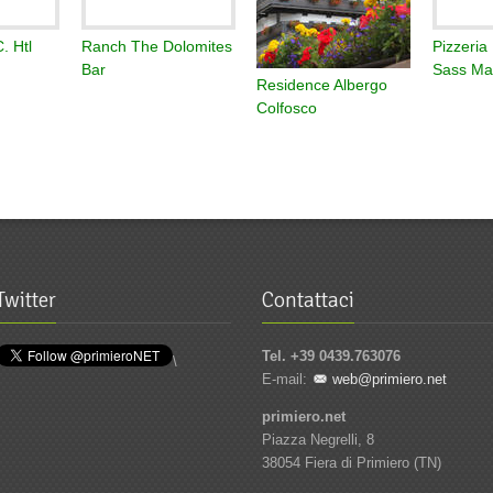
. Htl
Ranch The Dolomites
Pizzeria
Bar
Sass Ma
Residence Albergo
Colfosco
Twitter
Contattaci
Tel. +39 0439.763076
\
E-mail:
web@primiero.net
primiero.net
Piazza Negrelli, 8
38054 Fiera di Primiero (TN)