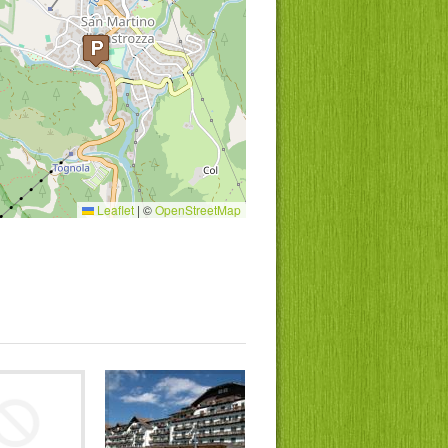
Leaflet
|
©
OpenStreetMap