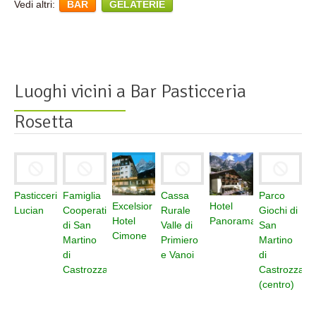
Vedi altri:
BAR
GELATERIE
Luoghi vicini a
Bar Pasticceria
Rosetta
Pasticceria
Famiglia
Cassa
Parco
Excelsior
Hotel
Lucian
Cooperativa
Rurale
Giochi di
Hotel
Panorama
di San
Valle di
San
Cimone
Martino
Primiero
Martino
di
e Vanoi
di
Castrozza
Castrozza
(centro)