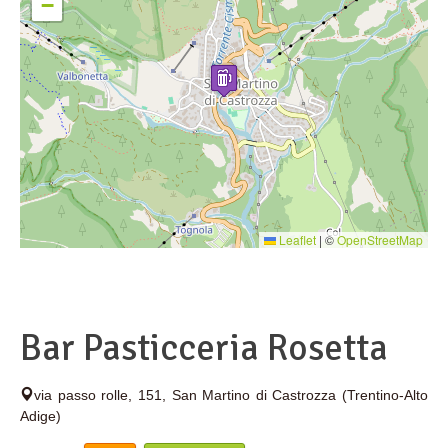
−
Leaflet
|
©
OpenStreetMap
Bar Pasticceria Rosetta
via passo rolle, 151
,
San Martino di Castrozza
(Trentino-Alto
Adige)