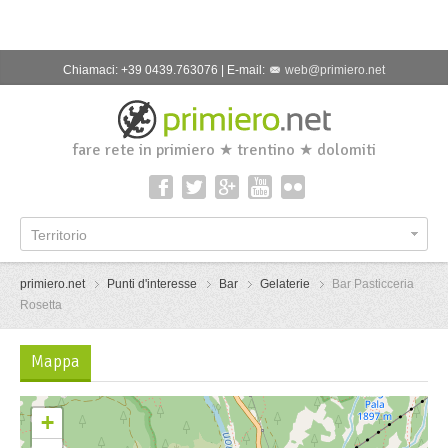
Chiamaci: +39 0439.763076 | E-mail:
web@primiero.net
fare rete in primiero ★ trentino ★ dolomiti
Territorio
primiero.net
Punti d'interesse
Bar
Gelaterie
Bar Pasticceria
Rosetta
Mappa
+