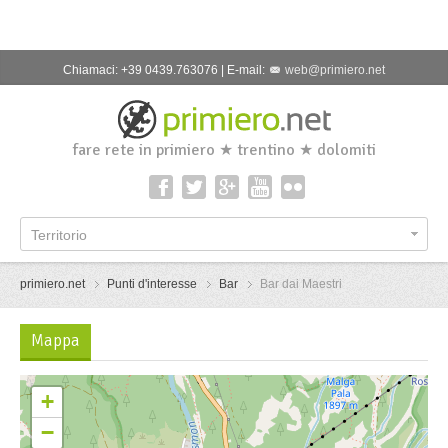
Chiamaci: +39 0439.763076 | E-mail:
web@primiero.net
fare rete in primiero ★ trentino ★ dolomiti
Territorio
primiero.net
Punti d'interesse
Bar
Bar dai Maestri
Mappa
+
−