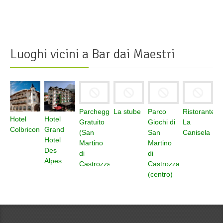
Luoghi vicini a
Bar dai Maestri
Parcheggio
La stube
Parco
Ristorante
Hotel
Hotel
Gratuito
Giochi di
La
Colbricon
Grand
(San
San
Canisela
Hotel
Martino
Martino
Des
di
di
Alpes
Castrozza)
Castrozza
(centro)