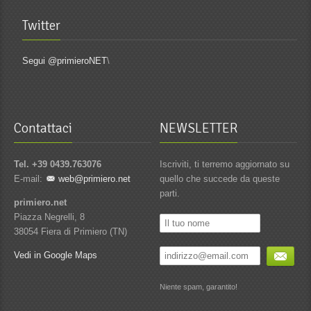
Twitter
Segui @primieroNET
\
Contattaci
NEWSLETTER
Tel. +39 0439.763076
Iscriviti, ti terremo aggiornato su
E-mail:
web@primiero.net
quello che succede da queste
parti.
primiero.net
Piazza Negrelli, 8
38054 Fiera di Primiero (TN)
Vedi in Google Maps
Niente spam, garantito!