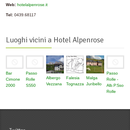
Web:
hotelalpenrose.it
Tel:
0439.68117
Luoghi vicini a
Hotel Alpenrose
Bar
Passo
Passo
Albergo
Falesia
Malga
Cimone
Rolle
Rolle -
Vezzana
Tognazza
Juribello
2000
SS50
Alb.P.Sso
Rolle