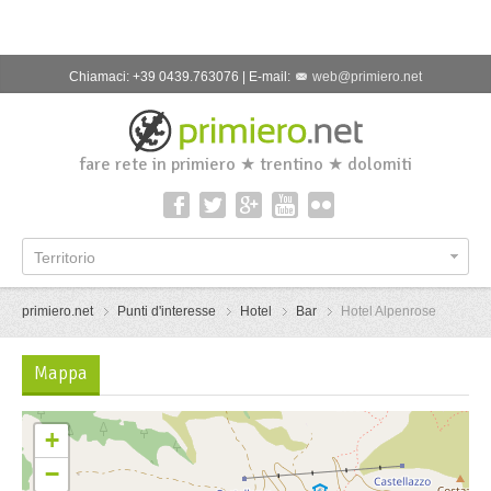
Chiamaci: +39 0439.763076 | E-mail:
web@primiero.net
fare rete in primiero ★ trentino ★ dolomiti
Territorio
primiero.net
Punti d'interesse
Hotel
Bar
Hotel Alpenrose
Mappa
+
−