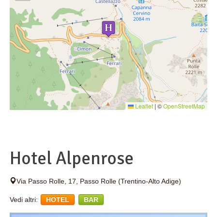
Leaflet
|
©
OpenStreetMap
Hotel Alpenrose
Via Passo Rolle, 17
,
Passo Rolle
(Trentino-Alto Adige)
Vedi altri:
HOTEL
BAR