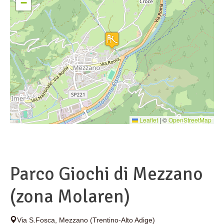
−
Leaflet
|
©
OpenStreetMap
Parco Giochi di Mezzano
(zona Molaren)
Via S.Fosca
,
Mezzano
(Trentino-Alto Adige)