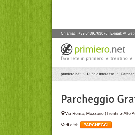
Chiamaci: +39 0439.763076 | E-mail:
web
fare rete in primiero ★ trentino ★
primiero.net
Punti d'interesse
Parcheg
Parcheggio Gra
Via Roma
,
Mezzano
(Trentino-Alto A
Vedi altri:
PARCHEGGI