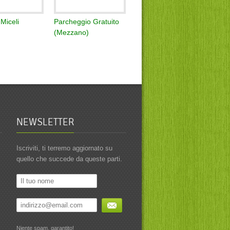
 Miceli
Parcheggio Gratuito
(Mezzano)
NEWSLETTER
Iscriviti, ti terremo aggiornato su
quello che succede da queste parti.
Niente spam, garantito!