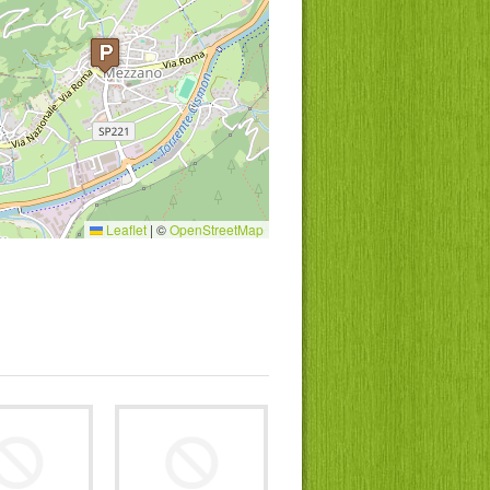
Leaflet
|
©
OpenStreetMap