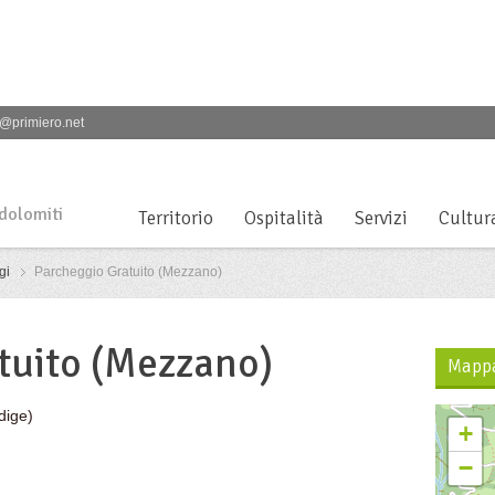
@primiero.net
 dolomiti
Territorio
Ospitalità
Servizi
Cultur
gi
Parcheggio Gratuito (Mezzano)
tuito (Mezzano)
Mapp
dige)
+
−