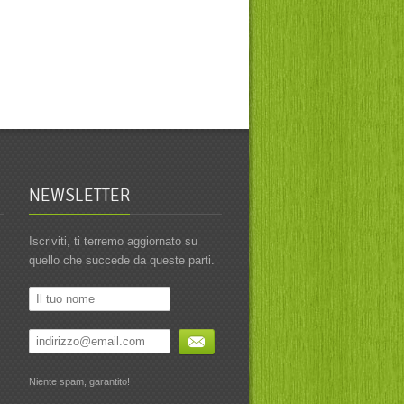
NEWSLETTER
Iscriviti, ti terremo aggiornato su
quello che succede da queste parti.
Niente spam, garantito!