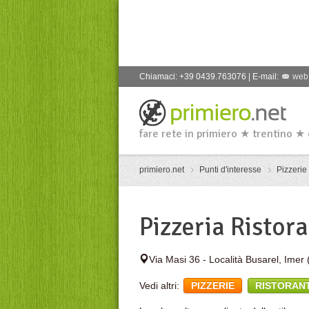
Chiamaci: +39 0439.763076 | E-mail:
web
fare rete in primiero ★ trentino ★
primiero.net
Punti d'interesse
Pizzerie
Pizzeria Ristor
Via Masi 36 - Località Busarel
,
Imer
Vedi altri:
PIZZERIE
RISTORANT