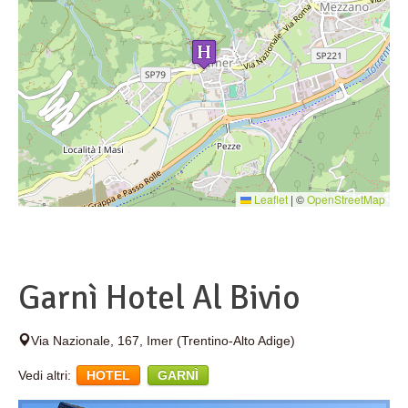
Leaflet
|
©
OpenStreetMap
Garnì Hotel Al Bivio
Via Nazionale, 167
,
Imer
(Trentino-Alto Adige)
Vedi altri:
HOTEL
GARNÌ