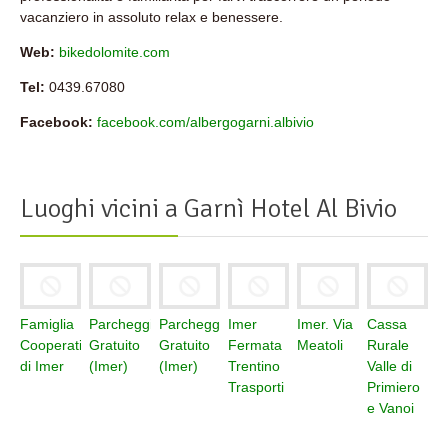
vacanziero in assoluto relax e benessere.
Web:
bikedolomite.com
Tel:
0439.67080
Facebook:
facebook.com/albergogarni.albivio
Luoghi vicini a
Garnì Hotel Al Bivio
Famiglia
Parcheggio
Parcheggio
Imer
Imer. Via
Cassa
Cooperativa
Gratuito
Gratuito
Fermata
Meatoli
Rurale
di Imer
(Imer)
(Imer)
Trentino
Valle di
Trasporti
Primiero
e Vanoi