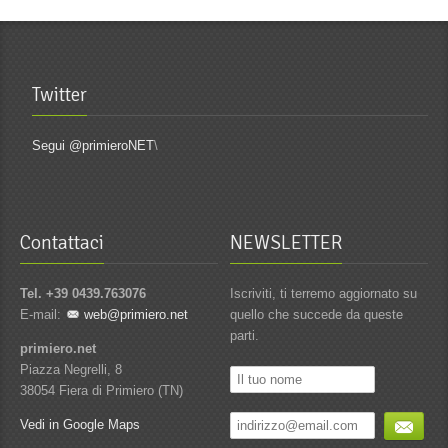
Twitter
Segui @primieroNET
\
Contattaci
NEWSLETTER
Tel. +39 0439.763076
Iscriviti, ti terremo aggiornato su
E-mail:
web@primiero.net
quello che succede da queste
parti.
primiero.net
Piazza Negrelli, 8
38054 Fiera di Primiero (TN)
Vedi in Google Maps