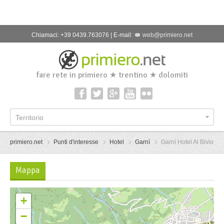
Chiamaci: +39 0439.763076 | E-mail:
web@primiero.net
fare rete in primiero ★ trentino ★ dolomiti
Territorio
primiero.net
Punti d'interesse
Hotel
Garnì
Garnì Hotel Al Bivio
Mappa
+
−