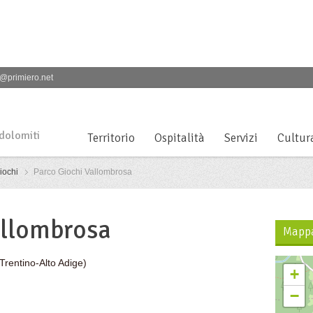
@primiero.net
 dolomiti
Territorio
Ospitalità
Servizi
Cultur
iochi
Parco Giochi Vallombrosa
allombrosa
Mapp
(Trentino-Alto Adige)
+
−