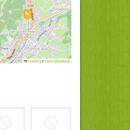
Leaflet
|
©
OpenStreetMap