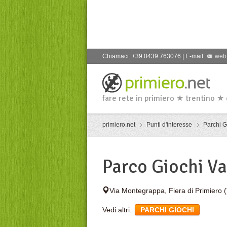
Chiamaci: +39 0439.763076 | E-mail:
web
fare rete in primiero ★ trentino ★
primiero.net
Punti d'interesse
Parchi G
Parco Giochi V
Via Montegrappa
,
Fiera di Primiero
Vedi altri:
PARCHI GIOCHI