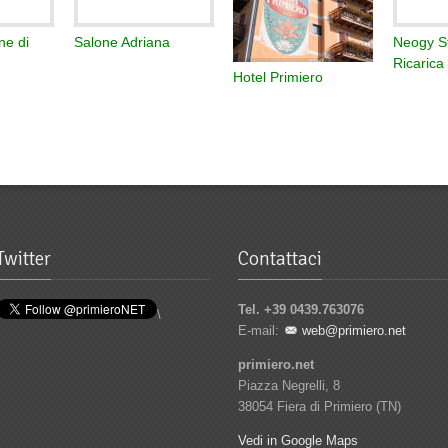
ne di
Salone Adriana
Neogy St
Ricarica
Hotel Primiero
Twitter
Contattaci
Tel. +39 0439.763076
\
E-mail:
web@primiero.net
primiero.net
Piazza Negrelli, 8
38054 Fiera di Primiero (TN)
Vedi in Google Maps