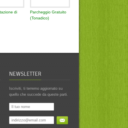
azione di
Parcheggio Gratuito
(Tonadico)
NEWSLETTER
Iscriviti, ti terremo aggiornato su
quello che succede da queste parti.