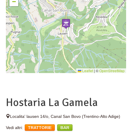
−
Leaflet
|
©
OpenStreetMap
Hostaria La Gamela
Localita' lausen 14/o
,
Canal San Bovo
(Trentino-Alto Adige)
Vedi altri:
TRATTORIE
BAR