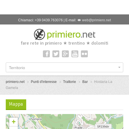
Chiamaci: +39 0439.763076 | E-mail:
web@primiero.net
fare rete in primiero ★ trentino ★ dolomiti
Territorio
primiero.net
Punti d'interesse
Trattorie
Bar
Hostaria La
Gamela
Mappa
+