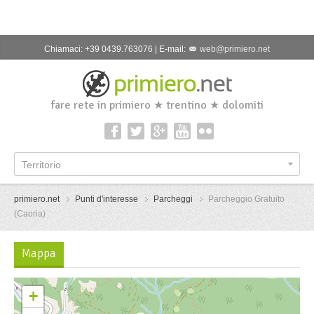
Chiamaci: +39 0439.763076 | E-mail:
web@primiero.net
fare rete in primiero ★ trentino ★ dolomiti
Territorio
primiero.net
Punti d'interesse
Parcheggi
Parcheggio Gratuito
(Caoria)
Mappa
+