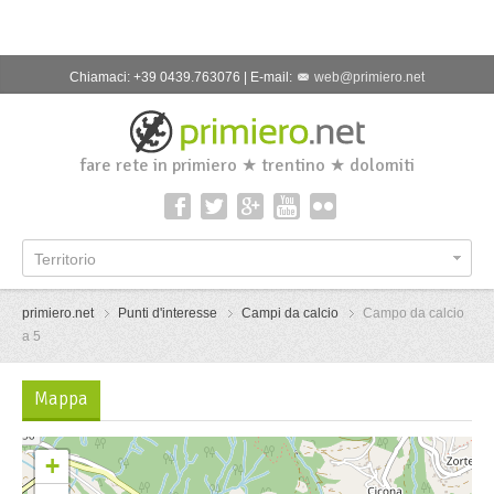
Chiamaci: +39 0439.763076 | E-mail:
web@primiero.net
fare rete in primiero ★ trentino ★ dolomiti
Territorio
primiero.net
Punti d'interesse
Campi da calcio
Campo da calcio
a 5
Mappa
+