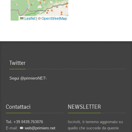
Leaflet
|
©
OpenStreetMap
Twitter
Segui @primieroNET
\
Contattaci
NEWSLETTER
Tel. +39 0439.763076
Iscriviti, ti terremo aggiornato su
E-mail:
web@primiero.net
quello che succede da queste