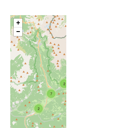
+
−
2
7
2